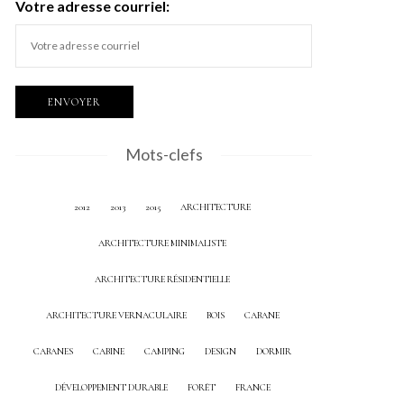
Votre adresse courriel:
Mots-clefs
2012
2013
2015
ARCHITECTURE
ARCHITECTURE MINIMALISTE
ARCHITECTURE RÉSIDENTIELLE
ARCHITECTURE VERNACULAIRE
BOIS
CABANE
CABANES
CABINE
CAMPING
DESIGN
DORMIR
DÉVELOPPEMENT DURABLE
FORÊT
FRANCE