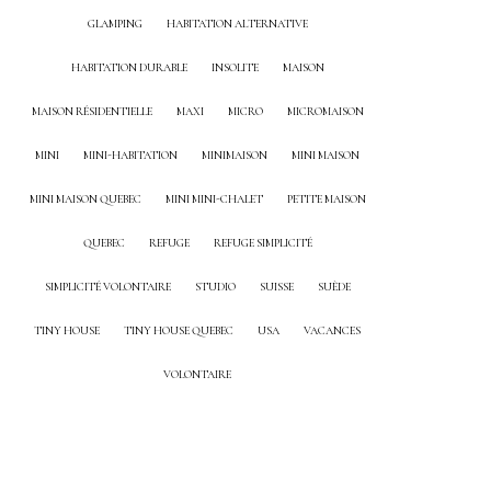
GLAMPING
HABITATION ALTERNATIVE
HABITATION DURABLE
INSOLITE
MAISON
MAISON RÉSIDENTIELLE
MAXI
MICRO
MICROMAISON
MINI
MINI-HABITATION
MINIMAISON
MINI MAISON
MINI MAISON QUEBEC
MINI MINI-CHALET
PETITE MAISON
QUEBEC
REFUGE
REFUGE SIMPLICITÉ
SIMPLICITÉ VOLONTAIRE
STUDIO
SUISSE
SUÈDE
TINY HOUSE
TINY HOUSE QUEBEC
USA
VACANCES
VOLONTAIRE