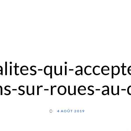
lites-qui-accept
s-sur-roues-au
4 AOÛT 2019