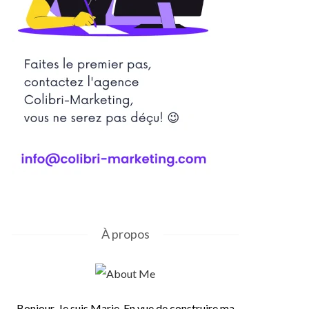
À propos
Bonjour, Je suis Marie. En vue de construire ma