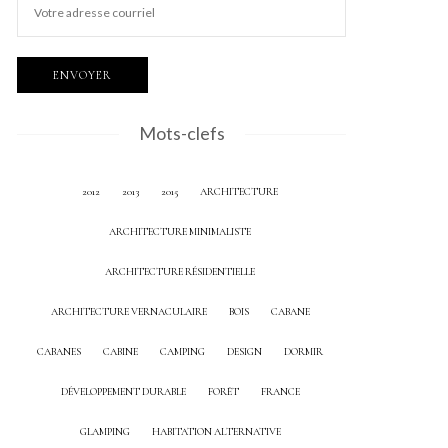
Mots-clefs
2012
2013
2015
ARCHITECTURE
ARCHITECTURE MINIMALISTE
ARCHITECTURE RÉSIDENTIELLE
ARCHITECTURE VERNACULAIRE
BOIS
CABANE
CABANES
CABINE
CAMPING
DESIGN
DORMIR
DÉVELOPPEMENT DURABLE
FORÊT
FRANCE
GLAMPING
HABITATION ALTERNATIVE