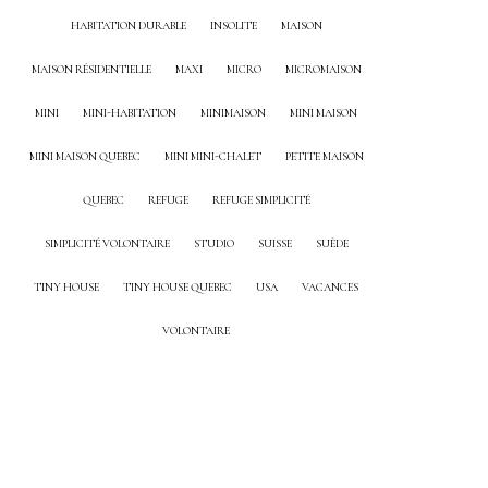
HABITATION DURABLE
INSOLITE
MAISON
MAISON RÉSIDENTIELLE
MAXI
MICRO
MICROMAISON
MINI
MINI-HABITATION
MINIMAISON
MINI MAISON
MINI MAISON QUEBEC
MINI MINI-CHALET
PETITE MAISON
QUEBEC
REFUGE
REFUGE SIMPLICITÉ
SIMPLICITÉ VOLONTAIRE
STUDIO
SUISSE
SUÈDE
TINY HOUSE
TINY HOUSE QUEBEC
USA
VACANCES
VOLONTAIRE