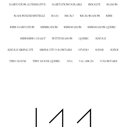
HABITATION ALTERNATIVE
HABITATION DURABLE
INSOLITE
MAISON
MAISON RÉSIDENTIELLE
MAXI
MICRO
MICROMAISON
MINI
MINI-HABITATION
MINIMAISON
MINI MAISON
MINI MAISON QUEBEC
MINI MINI-CHALET
PETITE MAISON
QUEBEC
REFUGE
REFUGE SIMPLICITÉ
SIMPLICITÉ VOLONTAIRE
STUDIO
SUISSE
SUÈDE
TINY HOUSE
TINY HOUSE QUEBEC
USA
VACANCES
VOLONTAIRE