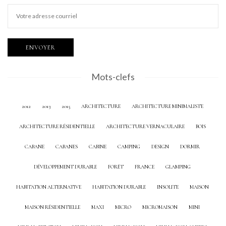
Mots-clefs
2012
2013
2015
ARCHITECTURE
ARCHITECTURE MINIMALISTE
ARCHITECTURE RÉSIDENTIELLE
ARCHITECTURE VERNACULAIRE
BOIS
CABANE
CABANES
CABINE
CAMPING
DESIGN
DORMIR
DÉVELOPPEMENT DURABLE
FORÊT
FRANCE
GLAMPING
HABITATION ALTERNATIVE
HABITATION DURABLE
INSOLITE
MAISON
MAISON RÉSIDENTIELLE
MAXI
MICRO
MICROMAISON
MINI