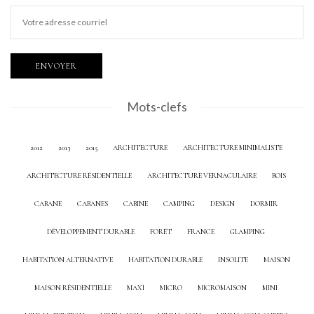
Mots-clefs
2012
2013
2015
ARCHITECTURE
ARCHITECTURE MINIMALISTE
ARCHITECTURE RÉSIDENTIELLE
ARCHITECTURE VERNACULAIRE
BOIS
CABANE
CABANES
CABINE
CAMPING
DESIGN
DORMIR
DÉVELOPPEMENT DURABLE
FORÊT
FRANCE
GLAMPING
HABITATION ALTERNATIVE
HABITATION DURABLE
INSOLITE
MAISON
MAISON RÉSIDENTIELLE
MAXI
MICRO
MICROMAISON
MINI