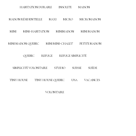
HABITATION DURABLE
INSOLITE
MAISON
MAISON RÉSIDENTIELLE
MAXI
MICRO
MICROMAISON
MINI
MINI-HABITATION
MINIMAISON
MINI MAISON
MINI MAISON QUEBEC
MINI MINI-CHALET
PETITE MAISON
QUEBEC
REFUGE
REFUGE SIMPLICITÉ
SIMPLICITÉ VOLONTAIRE
STUDIO
SUISSE
SUÈDE
TINY HOUSE
TINY HOUSE QUEBEC
USA
VACANCES
VOLONTAIRE