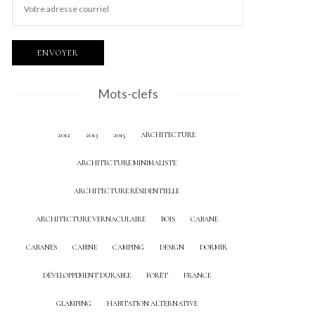
Mots-clefs
2012
2013
2015
ARCHITECTURE
ARCHITECTURE MINIMALISTE
ARCHITECTURE RÉSIDENTIELLE
ARCHITECTURE VERNACULAIRE
BOIS
CABANE
CABANES
CABINE
CAMPING
DESIGN
DORMIR
DÉVELOPPEMENT DURABLE
FORÊT
FRANCE
GLAMPING
HABITATION ALTERNATIVE