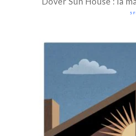
Dover Sun House : la ma
5 