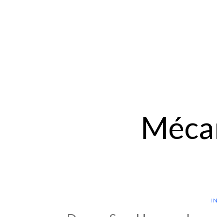
Mécan
I