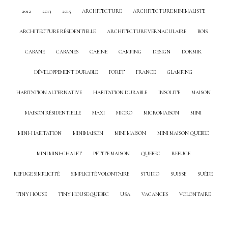
2012
2013
2015
ARCHITECTURE
ARCHITECTURE MINIMALISTE
ARCHITECTURE RÉSIDENTIELLE
ARCHITECTURE VERNACULAIRE
BOIS
CABANE
CABANES
CABINE
CAMPING
DESIGN
DORMIR
DÉVELOPPEMENT DURABLE
FORÊT
FRANCE
GLAMPING
HABITATION ALTERNATIVE
HABITATION DURABLE
INSOLITE
MAISON
MAISON RÉSIDENTIELLE
MAXI
MICRO
MICROMAISON
MINI
MINI-HABITATION
MINIMAISON
MINI MAISON
MINI MAISON QUEBEC
MINI MINI-CHALET
PETITE MAISON
QUEBEC
REFUGE
REFUGE SIMPLICITÉ
SIMPLICITÉ VOLONTAIRE
STUDIO
SUISSE
SUÈDE
TINY HOUSE
TINY HOUSE QUEBEC
USA
VACANCES
VOLONTAIRE